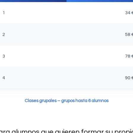
1
34 
2
58 
3
78 
4
90 
Clases grupales – grupos hasta 6 alumnos
ra alumnos que quieren formar su propio 