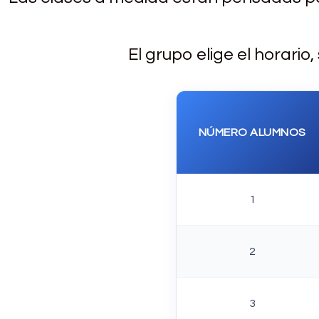
El grupo elige el horari
NÚMERO ALUMNOS
1
2
3