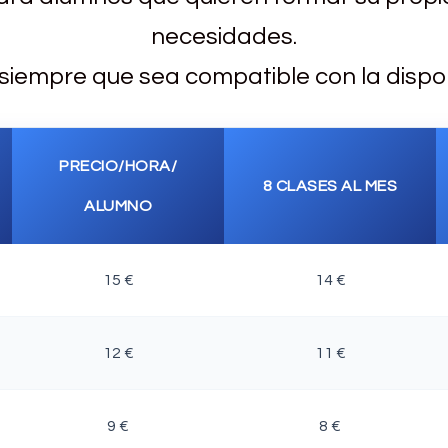
necesidades.
o, siempre que sea compatible con la dispo
PRECIO/HORA/
8 CLASES AL MES
ALUMNO
15 €
14 €
12 €
11 €
9 €
8 €