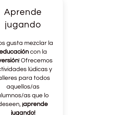
Aprende
jugando
os gusta mezclar la
educación
con la
versión
! Ofrecemos
tividades lúdicas y
alleres para todos
aquellos/as
alumnos/as que lo
deseen,
¡aprende
jugando!