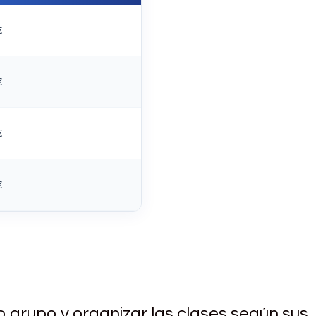
€
€
€
€
grupo y organizar las clases según sus