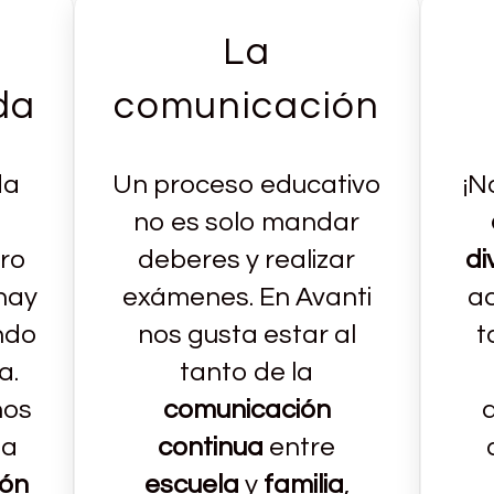
La
da
comunicación
da
Un proceso educativo
¡N
no es solo mandar
ro
deberes y realizar
di
 hay
exámenes. En Avanti
ac
ndo
nos gusta estar al
t
a.
tanto de la
nos
comunicación
 a
continua
entre
ión
escuela
y
familia
,