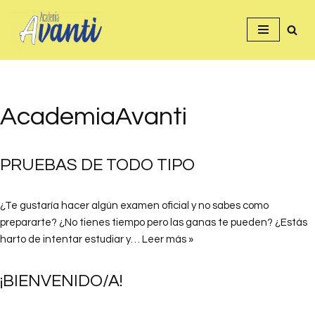
Saltar
al
contenido
AcademiaAvanti
PRUEBAS DE TODO TIPO
¿Te gustaría hacer algún examen oficial y no sabes como
prepararte? ¿No tienes tiempo pero las ganas te pueden? ¿Estás
harto de intentar estudiar y…
Leer más »
¡BIENVENIDO/A!